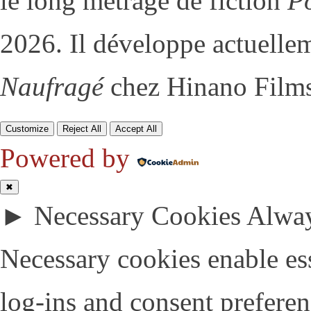
le long métrage de fiction
Po
2026. Il développe actuelle
Naufragé
chez Hinano Films
Customize
Reject All
Accept All
Powered by
✖
►
Necessary Cookies
Alway
Necessary cookies enable esse
log-ins and consent preferen